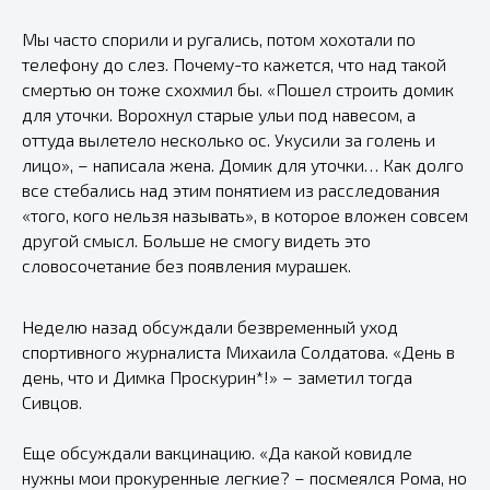
Мы часто спорили и ругались, потом хохотали по
телефону до слез. Почему-то кажется, что над такой
смертью он тоже схохмил бы. «Пошел строить домик
для уточки. Ворохнул старые ульи под навесом, а
оттуда вылетело несколько ос. Укусили за голень и
лицо», – написала жена. Домик для уточки… Как долго
все стебались над этим понятием из расследования
«того, кого нельзя называть», в которое вложен совсем
другой смысл. Больше не смогу видеть это
словосочетание без появления мурашек.
Неделю назад обсуждали безвременный уход
спортивного журналиста Михаила Солдатова. «День в
день, что и Димка Проскурин*!» – заметил тогда
Сивцов.
Еще обсуждали вакцинацию. «Да какой ковидле
нужны мои прокуренные легкие? – посмеялся Рома, но